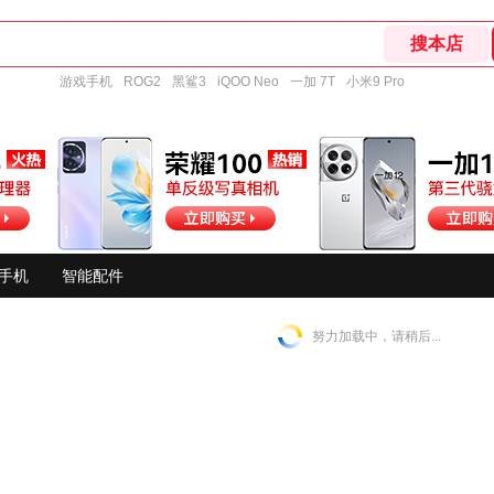
游戏手机
ROG2
黑鲨3
iQOO Neo
一加 7T
小米9 Pro
手机
智能配件
努力加载中，请稍后...